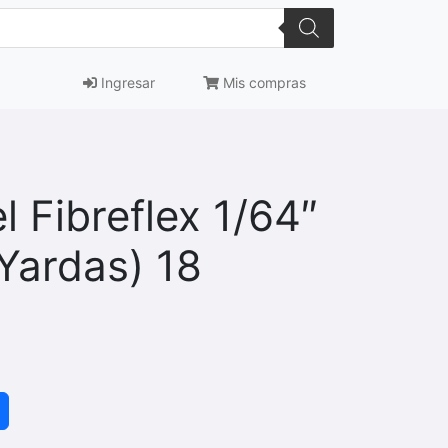
Ingresar
Mis compras
l Fibreflex 1/64″
 Yardas) 18