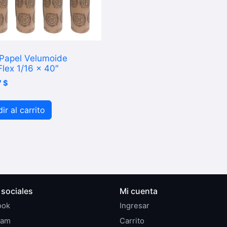
 Papel Velumoide
Flex 1/16 x 40″
7
$
ir al carrito
sociales
Mi cuenta
ook
Ingresar
ram
Carrito