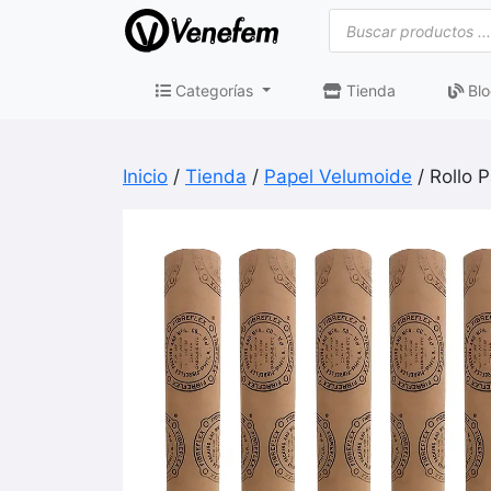
Saltar
Búsqueda
de
al
productos
contenido
Categorías
Tienda
Blo
Inicio
/
Tienda
/
Papel Velumoide
/ Rollo 