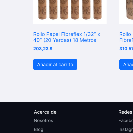
Rollo Papel Fibreflex 1/32″ x
Rollo
40″ (20 Yardas) 18 Metros
Fibre
203,23
$
310,5
Añadir al carrito
Añad
Acerca de
Redes 
Nosotros
Faceb
Blog
Instag