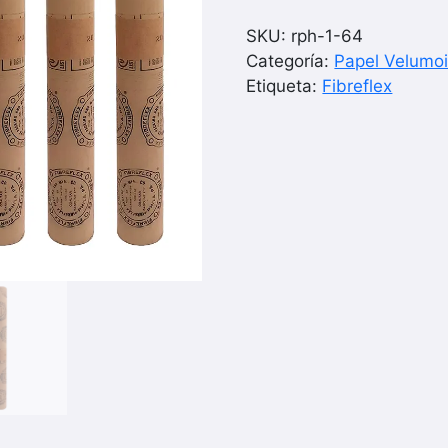
Fibreflex
1/64"
SKU:
rph-1-64
x
Categoría:
Papel Velumo
40"
Etiqueta:
Fibreflex
(20
Yardas)
18
Metros
cantidad