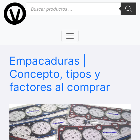
Saltar
Búsqueda
de
al
productos
contenido
Empacaduras |
Concepto, tipos y
factores al comprar