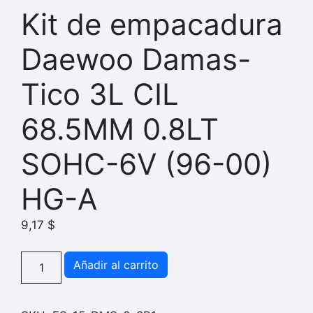
Kit de empacadura
Daewoo Damas-
Tico 3L CIL
68.5MM 0.8LT
SOHC-6V (96-00)
HG-A
9,17
$
Kit
Añadir al carrito
de
empacadura
Daewoo