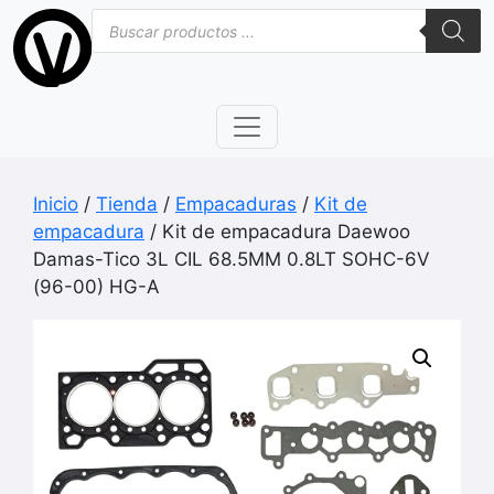
Saltar
Búsqueda
de
al
productos
contenido
Inicio
/
Tienda
/
Empacaduras
/
Kit de
empacadura
/ Kit de empacadura Daewoo
Damas-Tico 3L CIL 68.5MM 0.8LT SOHC-6V
(96-00) HG-A