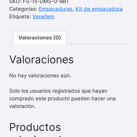
SKU:
FS-15-DMS-0-8B1
Damas-
Categorías:
Empacaduras
,
Kit de empacadura
Tico
Etiqueta:
Venefem
3L
CIL
Valoraciones (0)
68.5MM
0.8LT
SOHC-
Valoraciones
6V
(96-
No hay valoraciones aún.
00)
HG-
Solo los usuarios registrados que hayan
A
comprado este producto pueden hacer una
cantidad
valoración.
Productos