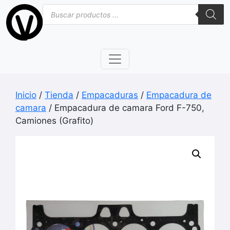
Saltar
Búsqueda
de
al
productos
contenido
Inicio
/
Tienda
/
Empacaduras
/
Empacadura de
camara
/ Empacadura de camara Ford F-750,
Camiones (Grafito)