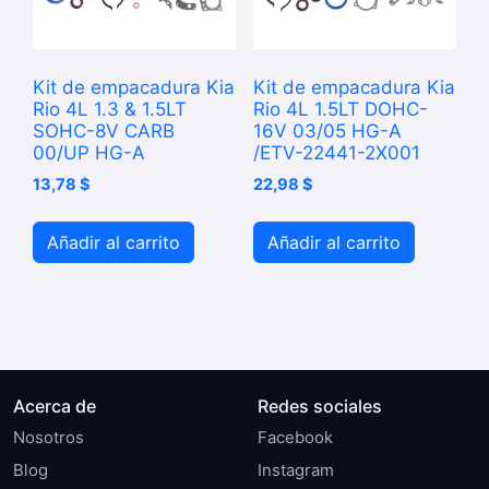
Kit de empacadura Kia
Kit de empacadura Kia
Rio 4L 1.3 & 1.5LT
Rio 4L 1.5LT DOHC-
SOHC-8V CARB
16V 03/05 HG-A
00/UP HG-A
/ETV-22441-2X001
13,78
$
22,98
$
Añadir al carrito
Añadir al carrito
Acerca de
Redes sociales
Nosotros
Facebook
Blog
Instagram