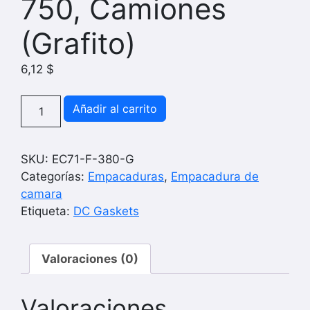
750, Camiones
(Grafito)
6,12
$
Empacadura
Añadir al carrito
de
camara
Ford
SKU:
EC71-F-380-G
F-
Categorías:
Empacaduras
,
Empacadura de
750,
camara
Camiones
Etiqueta:
DC Gaskets
(Grafito)
cantidad
Valoraciones (0)
Valoraciones